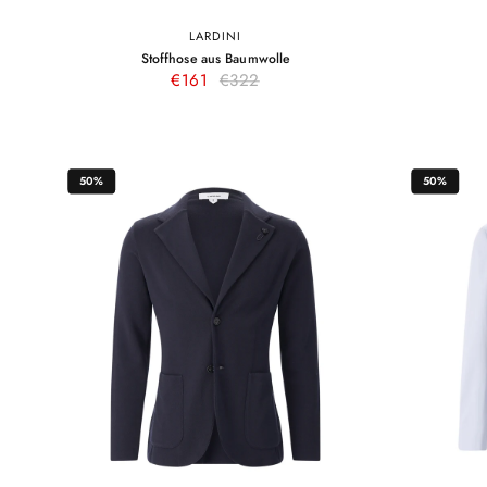
LARDINI
48
50
52
54
56
–
Stoffhose aus Baumwolle
Dunkelblau
Weiß
Dunkelblau
€161
€322
50%
50%