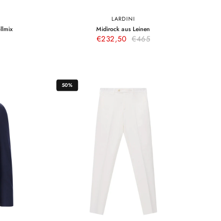
LARDINI
44
34
36
38
40
42
–
–
llmix
Midirock aus Leinen
Dunkelblau
Grau
Dunkelblau
€232,50
€465
50%