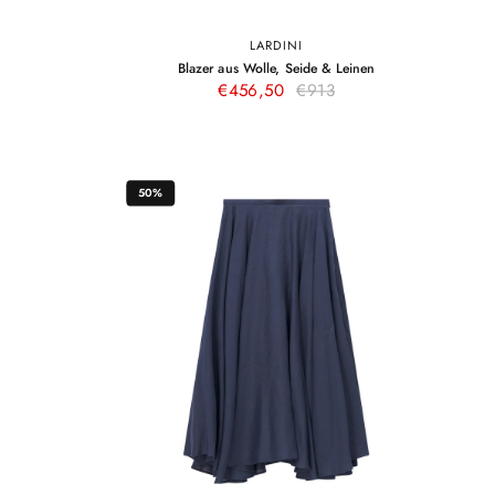
LARDINI
2
34
36
38
40
42
44
–
Blazer aus Wolle, Seide & Leinen
lau
Hellblau
kelblau
Hellblau
€456,50
€913
50%