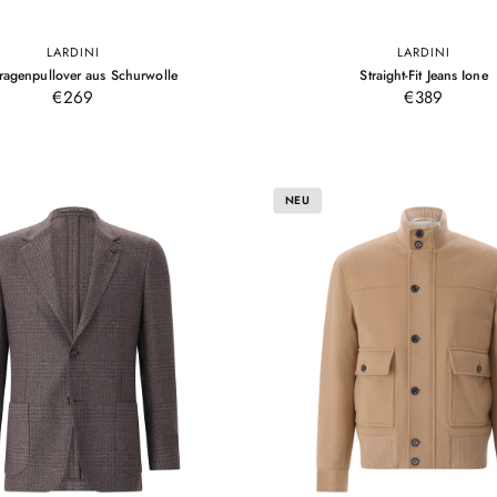
LARDINI
LARDINI
M
L
XL
30
31
32
33
34
3
–
–
kragenpullover aus Schurwolle
Straight-Fit Jeans Ione
Hellbraun
Grau
Hellbraun
G
€269
€389
NEU