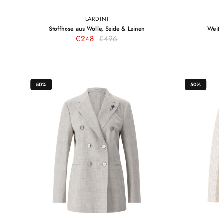
LARDINI
34
36
38
40
42
44
–
Stoffhose aus Wolle, Seide & Leinen
Weit
Hellblau
Hellblau
€248
€496
50%
50%