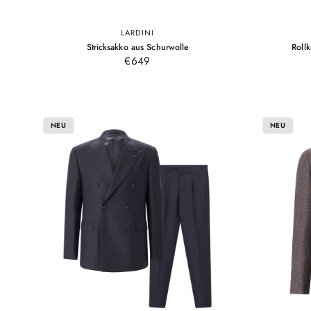
LARDINI
S
M
L
XL
–
Stricksakko aus Schurwolle
Roll
Anthrazit
Anthrazit
€649
NEU
NEU