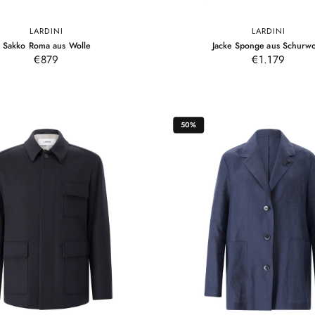
LARDINI
LARDINI
48
50
52
54
56
50
52
54
–
Sakko Roma aus Wolle
Jacke Sponge aus Schurwo
Braun
Braun
Braun
€879
€1.179
50%