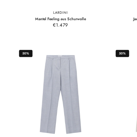
LARDINI
50
52
54
56
–
Mantel Feeling aus Schurwolle
Ja
Braun
Braun
€1.479
50%
50%