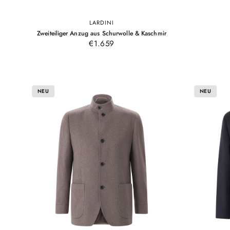
LARDINI
50
52
54
56
–
Zweiteiliger Anzug aus Schurwolle & Kaschmir
Schwarz
Schwarz
€1.659
NEU
NEU