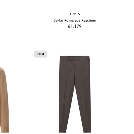
LARDINI
6
35
48
50
52
54
56
–
Sakko Roma aus Kaschmir
Navy
rau
Navy
€1.179
NEU