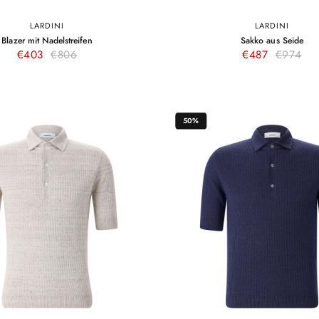
LARDINI
LARDINI
34
36
38
40
42
48
50
52
54
5
–
–
Blazer mit Nadelstreifen
Sakko aus Seide
Beige
Dunkelb
Beige
Dun
€403
€806
€487
€974
50%