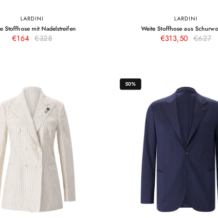
LARDINI
LARDINI
34
36
38
40
42
34
36
38
40
42
–
e Stoffhose mit Nadelstreifen
Weite Stoffhose aus Schurwo
Beige
Grau
Beige
€164
€328
€313,50
€627
50%