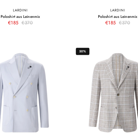
LARDINI
LARDINI
S
M
L
XL
XXL
S
M
L
XL
XX
–
Poloshirt aus Leinenmix
Poloshirt aus Leinenmix
Beige
Dunkelb
Dunkelblau
Hellblau
Beige
Hellbl
Beige
€185
€370
€185
€370
50%