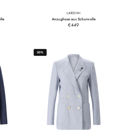
LARDINI
50
52
54
–
–
lle
Anzughose aus Schurwolle
Braun
Braun
Braun
€449
50%