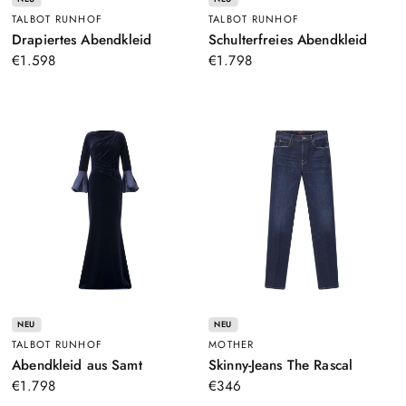
TALBOT RUNHOF
TALBOT RUNHOF
–
–
Drapiertes Abendkleid
Schulterfreies Abendkleid
Lila
Lila
€1.598
€1.798
NEU
NEU
TALBOT RUNHOF
MOTHER
–
–
Abendkleid aus Samt
Skinny-Jeans The Rascal
Dunkelblau
Dunkelb
€1.798
€346