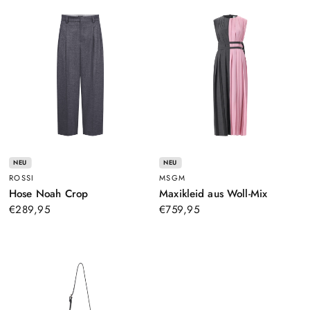
NEU
NEU
ROSSI
MSGM
–
–
Hose Noah Crop
Maxikleid aus Woll-Mix
Grau
Rosa
€289,95
€759,95