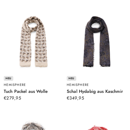
NEU
NEU
HEMISPHERE
HEMISPHERE
–
–
Tuch Packel aus Wolle
Schal Hydabig aus Kaschmir
Beige
Dun
€279,95
€349,95