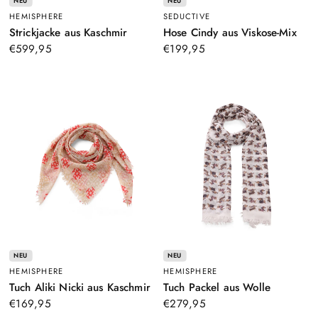
NEU
NEU
HEMISPHERE
SEDUCTIVE
–
–
Strickjacke aus Kaschmir
Hose Cindy aus Viskose-Mix
Pink
Brau
€599,95
€199,95
NEU
NEU
HEMISPHERE
HEMISPHERE
–
–
Tuch Aliki Nicki aus Kaschmir
Tuch Packel aus Wolle
Beige
Weiß
€169,95
€279,95