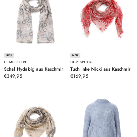
NEU
NEU
HEMISPHERE
HEMISPHERE
–
–
Schal Hydabig aus Kaschmir
Tuch Inke Nicki aus Kaschmir
Creme
Ro
€349,95
€169,95