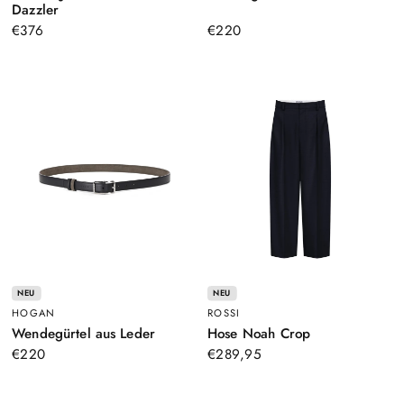
–
Braun
Dazzler
Blau
€376
€220
NEU
NEU
HOGAN
ROSSI
–
–
Wendegürtel aus Leder
Hose Noah Crop
Graugrün
Schwarz
€220
€289,95