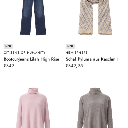
NEU
NEU
CITIZENS OF HUMANITY
HEMISPHERE
–
–
Bootcut-Jeans Lilah High Rise
Schal Pyluma aus Kaschmir
Blau
Beig
€349
€349,95