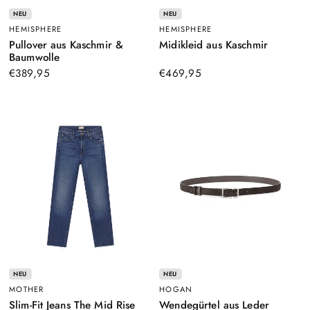
NEU
NEU
HEMISPHERE
HEMISPHERE
–
Pullover aus Kaschmir &
Midikleid aus Kaschmir
–
Grau
Baumwolle
Hellblau
€389,95
€469,95
NEU
NEU
MOTHER
HOGAN
–
Slim-Fit Jeans The Mid Rise
Wendegürtel aus Leder