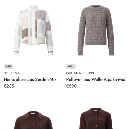
NEU
NEU
HERZENS
FABIANA FILIPPI
–
–
Hemdbluse aus Seiden-Mix
Pullover aus Wolle-Alpaka-Mix
Weiß
G
€285
€590