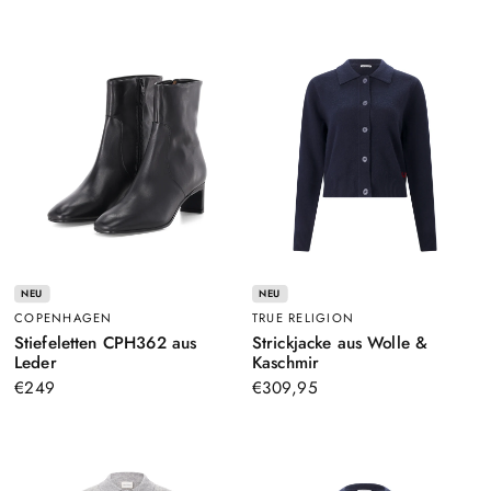
NEU
NEU
COPENHAGEN
TRUE RELIGION
Stiefeletten CPH362 aus
Strickjacke aus Wolle &
–
–
Leder
Kaschmir
Schwarz
Dunkelblau
€249
€309,95