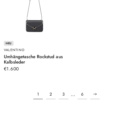
NEU
VALENTINO
Umhängetasche Rockstud aus
–
Kalbsleder
Schwarz
€1.600
…
1
2
3
6