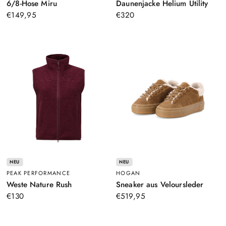
–
–
6/8-Hose Miru
Daunenjacke Helium Utility
Grau
Crem
€149,95
€320
NEU
NEU
PEAK PERFORMANCE
HOGAN
–
–
Weste Nature Rush
Sneaker aus Veloursleder
Lila
Hellbr
€130
€519,95