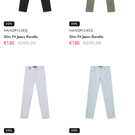
50%
50%
HANDPICKED
HANDPICKED
–
–
Slim-Fit Jeans Ravello
Slim-Fit Jeans Ravello
Dunkelblau
Grün
€150
€299,99
€150
€299,99
50%
50%