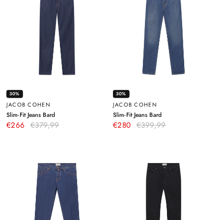
30%
30%
JACOB COHEN
JACOB COHEN
–
–
Slim-Fit Jeans Bard
Slim-Fit Jeans Bard
Dunkelblau
Blau
€266
€379,99
€280
€399,99