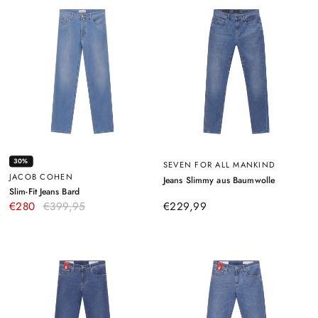
30%
SEVEN FOR ALL MANKIND
JACOB COHEN
–
Jeans Slimmy aus Baumwolle
Blau
–
Slim-Fit Jeans Bard
Hellblau
€280
€399,95
€229,99