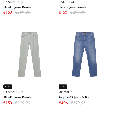
HANDPICKED
HANDPICKED
–
–
Slim-Fit Jeans Ravello
Slim-Fit Jeans Ravello
Weiß
Hellblau
€150
€299,99
€150
€299,99
50%
30%
HANDPICKED
MOORER
–
–
Slim-Fit Jeans Ravello
Regular-Fit Jeans Milton
Grau
Blau
€150
€299,99
€406
€579,95