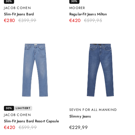
30%
30%
JACOB COHEN
MOORER
–
–
Slim-Fit Jeans Bard
Regular-Fit Jeans Milton
Dunkelblau
Creme
€280
€399,99
€420
€599,95
30%
LIMITIERT
SEVEN FOR ALL MANKIND
JACOB COHEN
–
Slimmy Jeans
Blau
–
Slim-Fit Jeans Bard Resort Capsule
Hellblau
€420
€599,99
€229,99