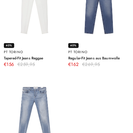
40%
40%
PT TORINO
PT TORINO
–
–
Tapered-Fit Jeans Reggae
Regular-Fit Jeans aus Baumwolle
Weiß
Blau
€156
€259,95
€162
€269,95