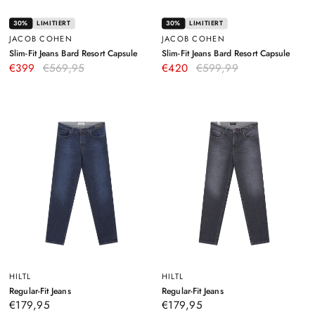
30%
LIMITIERT
30%
LIMITIERT
JACOB COHEN
JACOB COHEN
–
–
Slim-Fit Jeans Bard Resort Capsule
Slim-Fit Jeans Bard Resort Capsule
Blau
Weiß
€399
€569,95
€420
€599,99
HILTL
HILTL
–
–
Regular-Fit Jeans
Regular-Fit Jeans
Dunkelblau
Grau
€179,95
€179,95