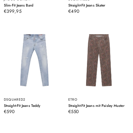
–
–
Slim-Fit Jeans Bard
Straight-Fit Jeans Skater
Schwarz
Grau
€399,95
€490
DSQUARED2
ETRO
–
–
Straight-Fit Jeans Teddy
Straight-Fit Jeans mit Paisley Muster
Hellblau
Brau
€590
€550