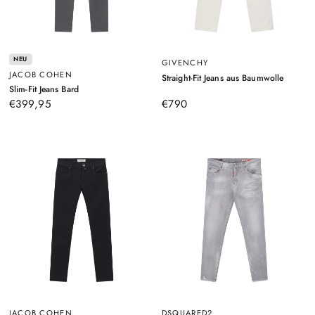
NEU
GIVENCHY
JACOB COHEN
–
Straight-Fit Jeans aus Baumwolle
Weiß
–
Slim-Fit Jeans Bard
Grau
€399,95
€790
JACOB COHEN
DSQUARED2