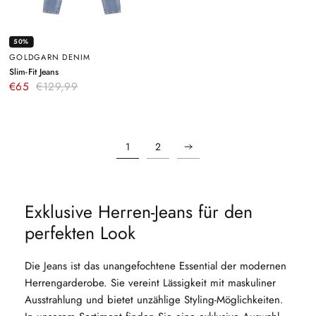
50%
GOLDGARN DENIM
–
Slim-Fit Jeans
Blau
€65
€129,99
1
2
Exklusive Herren-Jeans für den
perfekten Look
Die Jeans ist das unangefochtene Essential der modernen
Herrengarderobe. Sie vereint Lässigkeit mit maskuliner
Ausstrahlung und bietet unzählige Styling-Möglichkeiten.