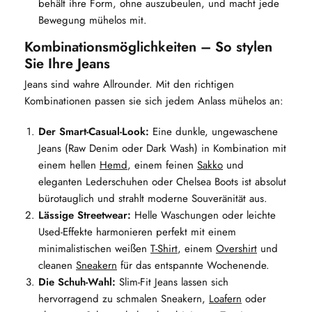
behält ihre Form, ohne auszubeulen, und macht jede
Bewegung mühelos mit.
Kombinationsmöglichkeiten – So stylen
Sie Ihre Jeans
Jeans sind wahre Allrounder. Mit den richtigen
Kombinationen passen sie sich jedem Anlass mühelos an:
Der Smart-Casual-Look:
Eine dunkle, ungewaschene
Jeans (Raw Denim oder Dark Wash) in Kombination mit
einem hellen
Hemd
, einem feinen
Sakko
und
eleganten Lederschuhen oder Chelsea Boots ist absolut
bürotauglich und strahlt moderne Souveränität aus.
Lässige Streetwear:
Helle Waschungen oder leichte
Used-Effekte harmonieren perfekt mit einem
minimalistischen weißen
T-Shirt
, einem
Overshirt
und
cleanen
Sneakern
für das entspannte Wochenende.
Die Schuh-Wahl:
Slim-Fit Jeans lassen sich
hervorragend zu schmalen Sneakern,
Loafern
oder