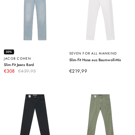
30%
SEVEN FOR ALL MANKIND
JACOB COHEN
–
Slim-Fit Hose aus Baumwoll-Mix
Weiß
–
Slim-Fit Jeans Bard
Hellblau
€308
€439,95
€219,99