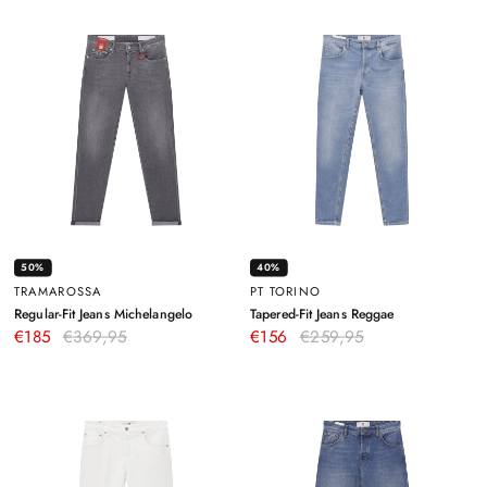
50%
40%
TRAMAROSSA
PT TORINO
–
–
Regular-Fit Jeans Michelangelo
Tapered-Fit Jeans Reggae
Grau
Hellblau
€185
€369,95
€156
€259,95