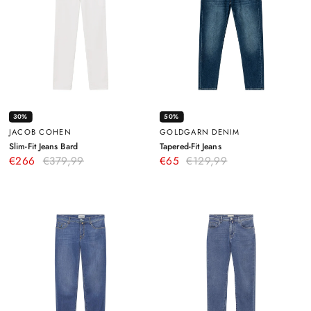
30%
50%
JACOB COHEN
GOLDGARN DENIM
–
–
Slim-Fit Jeans Bard
Tapered-Fit Jeans
Weiß
Blau
€266
€379,99
€65
€129,99