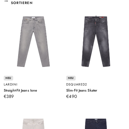
SORTIEREN
NEU
NEU
LARDINI
DSQUARED2
–
–
Straight-Fit Jeans Ione
Slim-Fit Jeans Skater
Grau
Grau
€389
€490