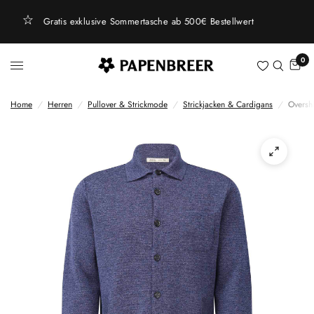
tellwert
Kostenfreie Rückgabe innerhalb von 14 Tage
0
Home
/
Herren
/
Pullover & Strickmode
/
Strickjacken & Cardigans
/
Overshi