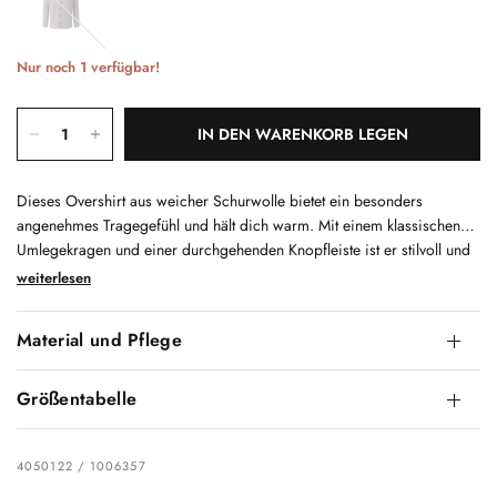
Nur noch 1 verfügbar!
IN DEN WARENKORB LEGEN
Dieses Overshirt aus weicher Schurwolle bietet ein besonders
angenehmes Tragegefühl und hält dich warm. Mit einem klassischen
Umlegekragen und einer durchgehenden Knopfleiste ist er stilvoll und
praktisch zugleich. Der gerade Schnitt und die seitlichen
weiterlesen
Eingrifftaschen sorgen für eine lässige Passform. Zeitlos und
vielseitig, passt er zu jeder Garderobe. Ein echtes Must-Have für
Material und Pflege
kühlere Tage.
Größentabelle
4050122 / 1006357