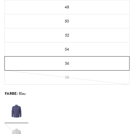
48
50
52
54
56
58
FARBE:
Blau
Grau