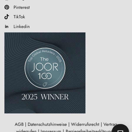
Pinterest
TikTok
Linkedin
AGB
|
Datenschutzhinweise
|
Widerrufsrecht
|
Vertrag
widerrufen
|
Impressum
|
Barrierefreiheitserklärung
|