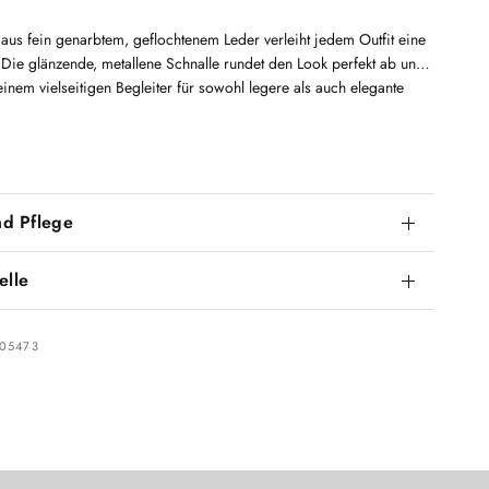
 aus fein genarbtem, geflochtenem Leder verleiht jedem Outfit eine
e. Die glänzende, metallene Schnalle rundet den Look perfekt ab und
einem vielseitigen Begleiter für sowohl legere als auch elegante
nd Pflege
elle
005473