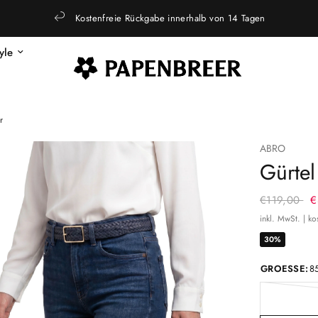
Kostenfreie Rückgabe innerhalb von 14 Tagen
tyle
r
ABRO
Gürtel
€119,00
€
inkl. MwSt. | k
30%
GROESSE:
8