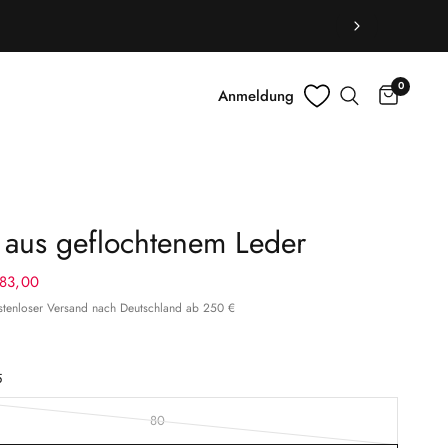
0
Anmeldung
 aus geflochtenem Leder
83,00
ostenloser Versand nach Deutschland ab 250 €
5
80