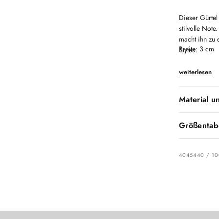
Dieser Gürtel
stilvolle Not
macht ihn zu 
Breite: 3 cm
Styles.
weiterlesen
Material u
Größentab
4045440 / 1