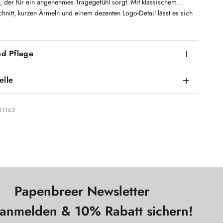
, der für ein angenehmes Tragegefühl sorgt. Mit klassischem
hnitt, kurzen Ärmeln und einem dezenten Logo-Detail lässt es sich
ielseitig in jeden Look integrieren – ein lässiges Basic für jeden Tag.
nd Pflege
elle
11163
Papenbreer Newsletter
t anmelden & 10% Rabatt sichern!