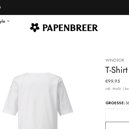
Kostenfreie Rückgabe innerhalb von 14 Tagen
tyle
WINDSOR
T-Shir
€99,95
inkl. MwSt. | k
GROESSE:
3