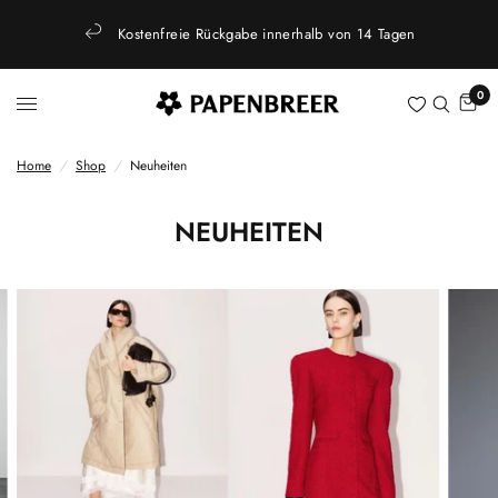
Kostenfreie Rückgabe innerhalb von 14 Tagen
0
Home
/
Shop
/
Neuheiten
NEUHEITEN