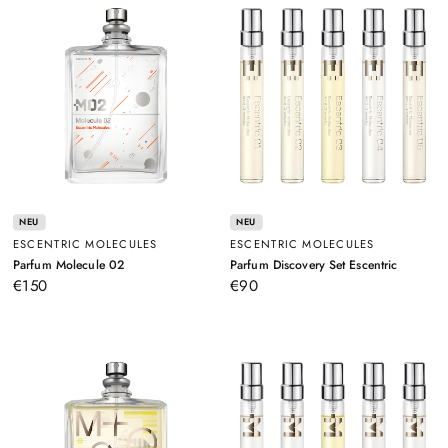
NEU
NEU
ESCENTRIC MOLECULES
ESCENTRIC MOLECULES
–
–
Parfum Molecule 02
Parfum Discovery Set Escentric
100ml
5x8,5Ml
€150
€90