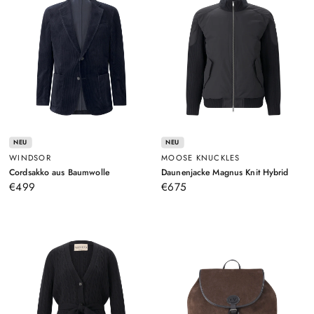
NEU
NEU
WINDSOR
MOOSE KNUCKLES
–
–
Cordsakko aus Baumwolle
Daunenjacke Magnus Knit Hybrid
Dunkelblau
Schwa
€499
€675