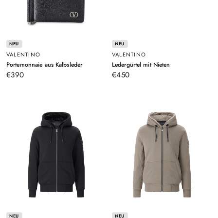
NEU
NEU
VALENTINO
VALENTINO
–
–
Portemonnaie aus Kalbsleder
Ledergürtel mit Nieten
Schwarz
Braun
€390
€450
NEU
NEU