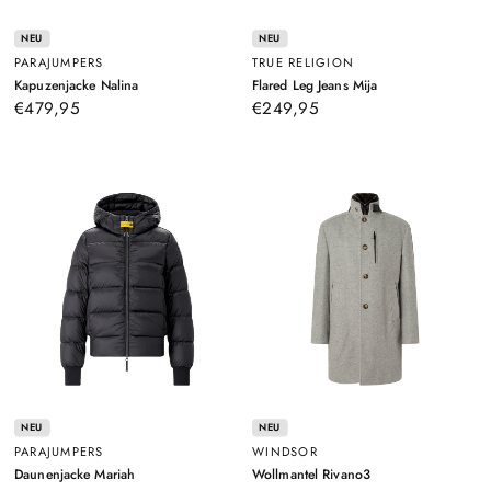
NEU
NEU
PARAJUMPERS
TRUE RELIGION
–
–
Kapuzenjacke Nalina
Flared Leg Jeans Mija
Graugrün
Dunkelblau
€479,95
€249,95
NEU
NEU
PARAJUMPERS
WINDSOR
–
–
Daunenjacke Mariah
Wollmantel Rivano3
Schwarz
Grau