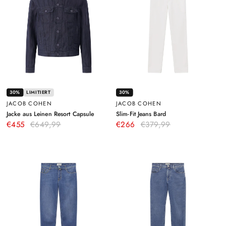
30%
LIMITIERT
30%
JACOB COHEN
JACOB COHEN
–
–
Jacke aus Leinen Resort Capsule
Slim-Fit Jeans Bard
Dunkelblau
Weiß
€455
€649,99
€266
€379,99