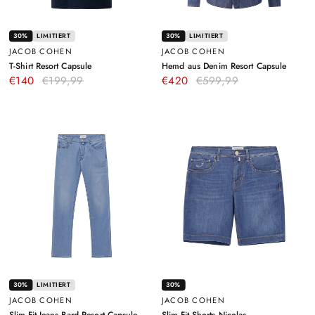
30%
LIMITIERT
30%
LIMITIERT
JACOB COHEN
JACOB COHEN
–
–
T-Shirt Resort Capsule
Hemd aus Denim Resort Capsule
Dunkelblau
Blau
€140
€199,99
€420
€599,99
30%
LIMITIERT
30%
JACOB COHEN
JACOB COHEN
–
–
Slim-Fit Jeans Bard Resort Capsule
Slim-Fit Shorts Nicolas