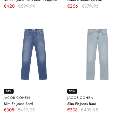
Hellblau
Blau
€420
€599,99
€266
€379,95
30%
30%
JACOB COHEN
JACOB COHEN
–
–
Slim-Fit Jeans Bard
Slim-Fit Jeans Bard
Blau
Hellblau
€308
€439,95
€308
€439,95