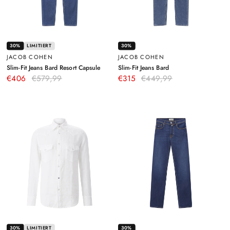
30%
LIMITIERT
30%
JACOB COHEN
JACOB COHEN
–
–
Slim-Fit Jeans Bard Resort Capsule
Slim-Fit Jeans Bard
Blau
Blau
€406
€579,99
€315
€449,99
30%
LIMITIERT
30%