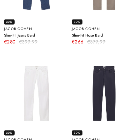
30%
30%
JACOB COHEN
JACOB COHEN
–
–
Slim-Fit Jeans Bard
Slim-Fit Hose Bard
Blau
Braun
€280
€399,99
€266
€379,99
30%
30%
JACOB COHEN
JACOB COHEN